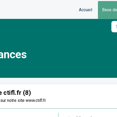
Accueil
Base de
ances
ctifl.fr (8)
ur notre site www.ctifl.fr